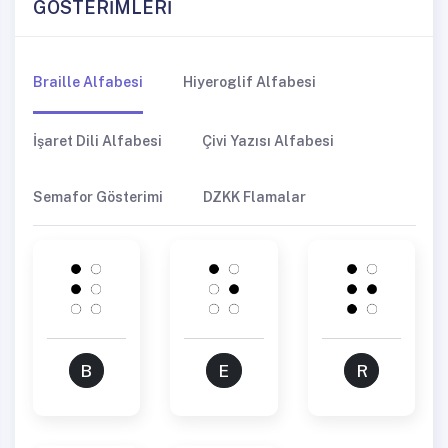
GÖSTERİMLERİ
Braille Alfabesi
Hiyeroglif Alfabesi
İşaret Dili Alfabesi
Çivi Yazısı Alfabesi
Semafor Gösterimi
DZKK Flamalar
B
E
R