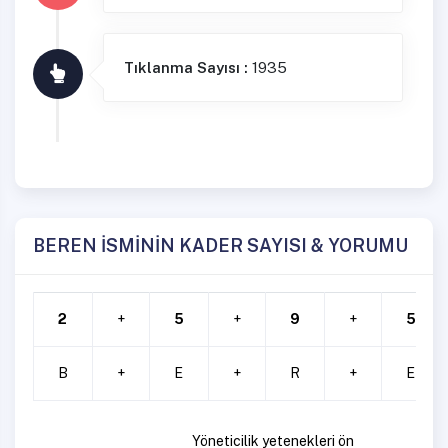
Tıklanma Sayısı :
1935
BEREN İSMİNİN KADER SAYISI & YORUMU
2
+
5
+
9
+
5
B
+
E
+
R
+
E
Yöneticilik yetenekleri ön