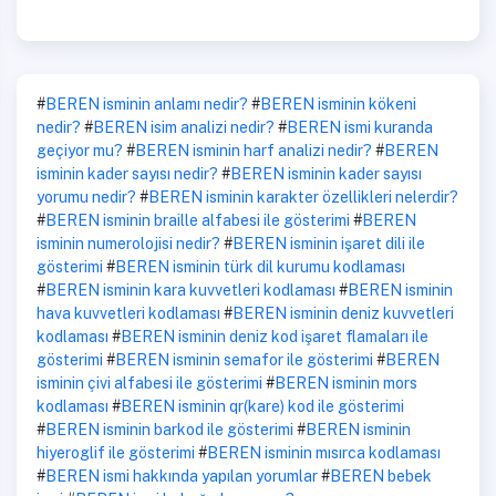
#
BEREN isminin anlamı nedir?
#
BEREN isminin kökeni
nedir?
#
BEREN isim analizi nedir?
#
BEREN ismi kuranda
geçiyor mu?
#
BEREN isminin harf analizi nedir?
#
BEREN
isminin kader sayısı nedir?
#
BEREN isminin kader sayısı
yorumu nedir?
#
BEREN isminin karakter özellikleri nelerdir?
#
BEREN isminin braille alfabesi ile gösterimi
#
BEREN
isminin numerolojisi nedir?
#
BEREN isminin işaret dili ile
gösterimi
#
BEREN isminin türk dil kurumu kodlaması
#
BEREN isminin kara kuvvetleri kodlaması
#
BEREN isminin
hava kuvvetleri kodlaması
#
BEREN isminin deniz kuvvetleri
kodlaması
#
BEREN isminin deniz kod işaret flamaları ile
gösterimi
#
BEREN isminin semafor ile gösterimi
#
BEREN
isminin çivi alfabesi ile gösterimi
#
BEREN isminin mors
kodlaması
#
BEREN isminin qr(kare) kod ile gösterimi
#
BEREN isminin barkod ile gösterimi
#
BEREN isminin
hiyeroglif ile gösterimi
#
BEREN isminin mısırca kodlaması
#
BEREN ismi hakkında yapılan yorumlar
#
BEREN bebek