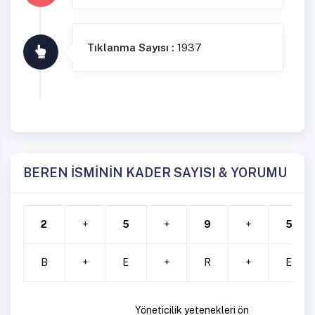
Tıklanma Sayısı :
1937
BEREN İSMİNİN KADER SAYISI & YORUMU
2
+
5
+
9
+
5
B
+
E
+
R
+
E
Yöneticilik yetenekleri ön