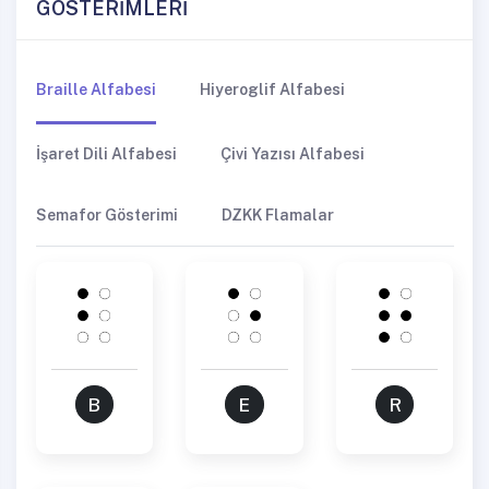
GÖSTERİMLERİ
Braille Alfabesi
Hiyeroglif Alfabesi
İşaret Dili Alfabesi
Çivi Yazısı Alfabesi
Semafor Gösterimi
DZKK Flamalar
B
E
R