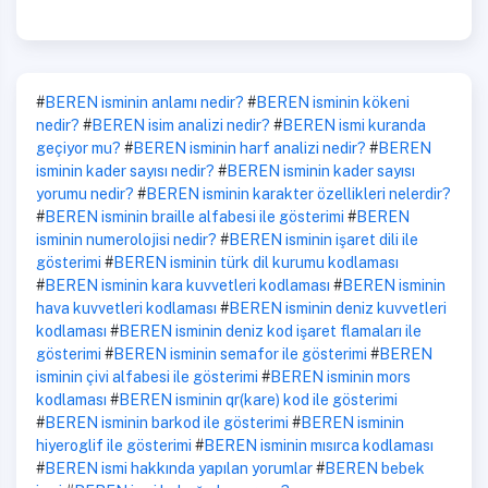
#
BEREN isminin anlamı nedir?
#
BEREN isminin kökeni
nedir?
#
BEREN isim analizi nedir?
#
BEREN ismi kuranda
geçiyor mu?
#
BEREN isminin harf analizi nedir?
#
BEREN
isminin kader sayısı nedir?
#
BEREN isminin kader sayısı
yorumu nedir?
#
BEREN isminin karakter özellikleri nelerdir?
#
BEREN isminin braille alfabesi ile gösterimi
#
BEREN
isminin numerolojisi nedir?
#
BEREN isminin işaret dili ile
gösterimi
#
BEREN isminin türk dil kurumu kodlaması
#
BEREN isminin kara kuvvetleri kodlaması
#
BEREN isminin
hava kuvvetleri kodlaması
#
BEREN isminin deniz kuvvetleri
kodlaması
#
BEREN isminin deniz kod işaret flamaları ile
gösterimi
#
BEREN isminin semafor ile gösterimi
#
BEREN
isminin çivi alfabesi ile gösterimi
#
BEREN isminin mors
kodlaması
#
BEREN isminin qr(kare) kod ile gösterimi
#
BEREN isminin barkod ile gösterimi
#
BEREN isminin
hiyeroglif ile gösterimi
#
BEREN isminin mısırca kodlaması
#
BEREN ismi hakkında yapılan yorumlar
#
BEREN bebek