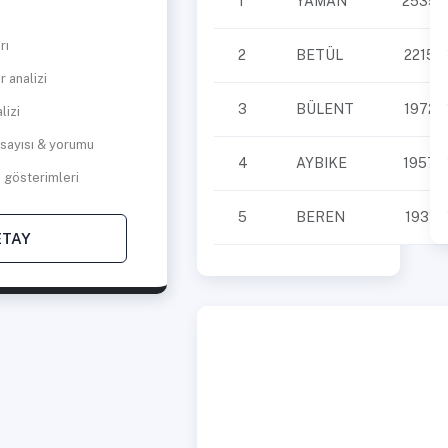
1
YAMAN
2539
rı
2
BETÜL
2215
r analizi
3
BÜLENT
1972
lizi
 sayısı & yorumu
4
AYBIKE
1957
 gösterimleri
5
BEREN
1931
ETAY