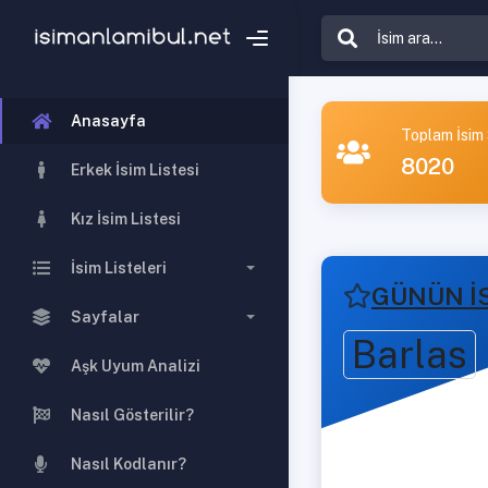
Anasayfa
Toplam İsim 
8020
Erkek İsim Listesi
Kız İsim Listesi
İsim Listeleri
GÜNÜN İ
Sayfalar
Barlas
Aşk Uyum Analizi
Nasıl Gösterilir?
Nasıl Kodlanır?