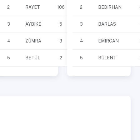
2
RAYET
106
2
BEDIRHAN
3
AYBIKE
5
3
BARLAS
4
ZÜMRA
3
4
EMIRCAN
5
BETÜL
2
5
BÜLENT