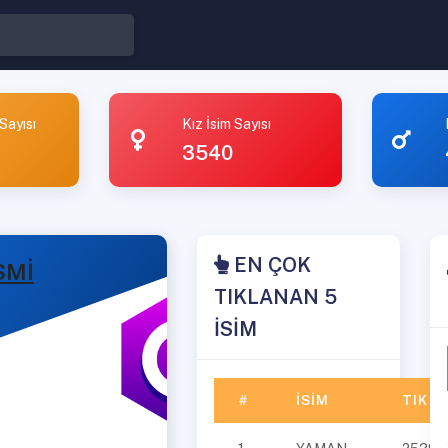
Sayısı
Kız İsim Sayısı
3540
EN ÇOK
SMİ
TIKLANAN 5
İSİM
#
İSIM
TIK