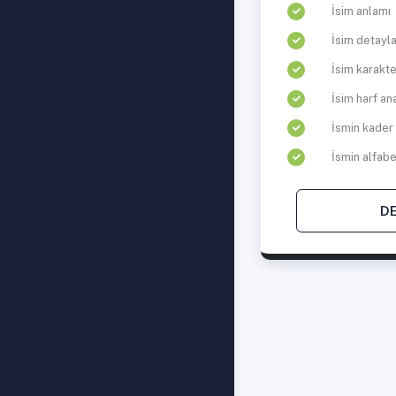
İsim anlamı
İsim detayla
İsim karakte
İsim harf ana
İsmin kader
İsmin alfabe
D