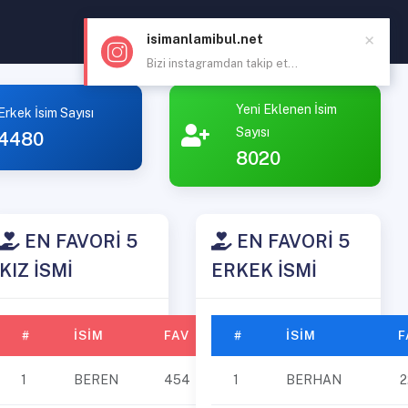
×
isimanlamibul.net
Bizi instagramdan takip et...
Yeni Eklenen İsim
Erkek İsim Sayısı
Sayısı
4480
8020
EN FAVORİ 5
EN FAVORİ 5
KIZ İSMİ
ERKEK İSMİ
#
İSIM
FAV
#
İSIM
F
1
BEREN
454
1
BERHAN
2