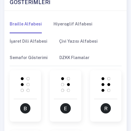
GÖSTERİMLERİ
Braille Alfabesi
Hiyeroglif Alfabesi
İşaret Dili Alfabesi
Çivi Yazısı Alfabesi
Semafor Gösterimi
DZKK Flamalar
B
E
R