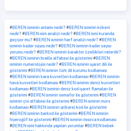
#
BEREN isminin anlamı nedir?
#
BEREN isminin kökeni
nedir?
#
BEREN isim analizi nedir?
#
BEREN ismi kuranda
geçiyor mu?
#
BEREN isminin harf analizi nedir?
#
BEREN
isminin kader sayısı nedir?
#
BEREN isminin kader sayısı
yorumu nedir?
#
BEREN isminin karakter özellikleri nelerdir?
#
BEREN isminin braille alfabesi ile gösterimi
#
BEREN
isminin numerolojisi nedir?
#
BEREN isminin işaret dili ile
gösterimi
#
BEREN isminin türk dil kurumu kodlaması
#
BEREN isminin kara kuvvetleri kodlaması
#
BEREN isminin
hava kuvvetleri kodlaması
#
BEREN isminin deniz kuvvetleri
kodlaması
#
BEREN isminin deniz kod işaret flamaları ile
gösterimi
#
BEREN isminin semafor ile gösterimi
#
BEREN
isminin çivi alfabesi ile gösterimi
#
BEREN isminin mors
kodlaması
#
BEREN isminin qr(kare) kod ile gösterimi
#
BEREN isminin barkod ile gösterimi
#
BEREN isminin
hiyeroglif ile gösterimi
#
BEREN isminin mısırca kodlaması
#
BEREN ismi hakkında yapılan yorumlar
#
BEREN bebek