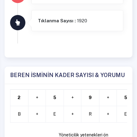
Tıklanma Sayısı :
1920
BEREN İSMİNİN KADER SAYISI & YORUMU
2
+
5
+
9
+
5
B
+
E
+
R
+
E
Yöneticilik yetenekleri ön