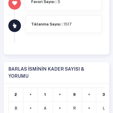
Favori Sayısı :
3
Tıklanma Sayısı :
1517
BARLAS İSMİNİN KADER SAYISI &
YORUMU
2
+
1
+
9
+
3
B
+
A
+
R
+
L