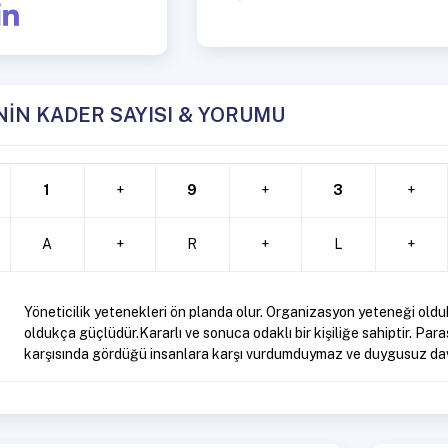
NİN KADER SAYISI & YORUMU
1
+
9
+
3
+
A
+
R
+
L
+
Yöneticilik yetenekleri ön planda olur. Organizasyon yeteneği olduk
oldukça güçlüdür.Kararlı ve sonuca odaklı bir kişiliğe sahiptir. Pa
karşısında gördüğü insanlara karşı vurdumduymaz ve duygusuz da