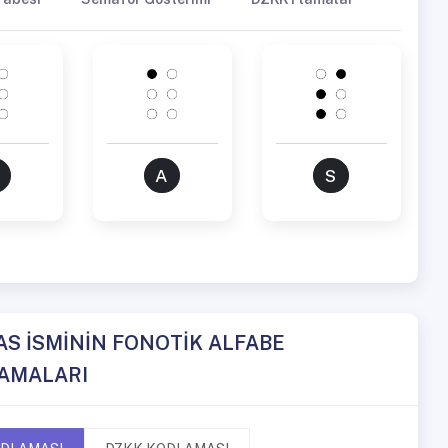
A
S
AS İSMİNİN FONOTİK ALFABE
AMALARI