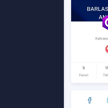
BARLAS
AN
Kahrama
3
1
Favori
Tık