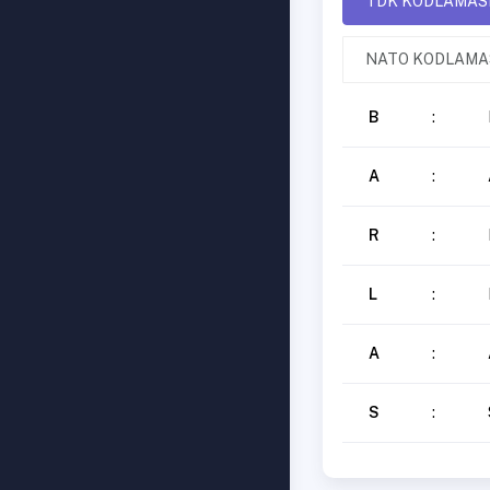
TDK KODLAMAS
NATO KODLAMA
B
:
A
:
R
:
L
:
A
:
S
: