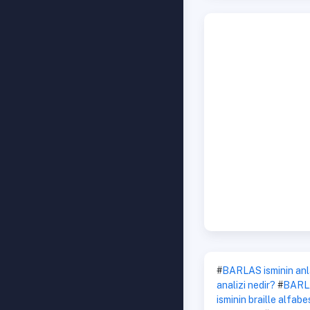
#
BARLAS isminin anl
analizi nedir?
#
BARLA
isminin braille alfabes