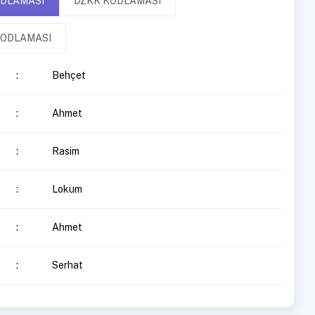
ODLAMASI
DZKK KODLAMASI
KODLAMASI
:
Behçet
:
Ahmet
:
Rasim
:
Lokum
:
Ahmet
:
Serhat