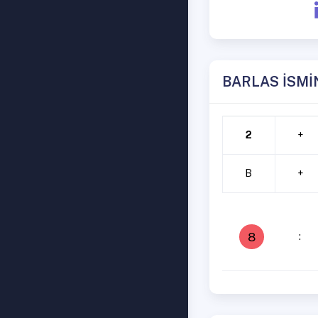
BARLAS İSMİ
2
+
B
+
8
: