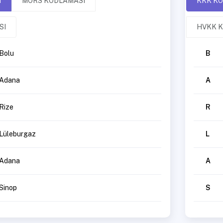
I
MORS KODLAMASI
KKK K
SI
HVKK 
Bolu
B
Adana
A
Rize
R
Lüleburgaz
L
Adana
A
Sinop
S