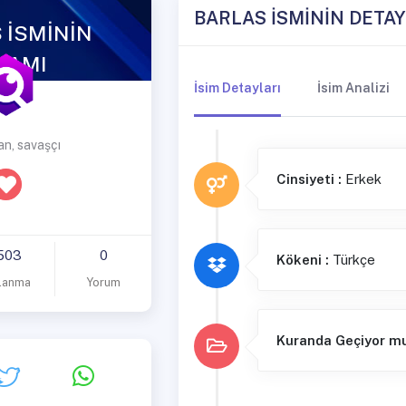
BARLAS İSMİNİN DETAY
 İSMİNİN
LAMI
İsim Detayları
İsim Analizi
n, savaşçı
Cinsiyeti :
Erkek
503
0
Kökeni :
Türkçe
lanma
Yorum
Kuranda Geçiyor m