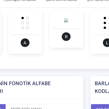
R
A
L
NİN FONOTİK ALFABE
BARL
I
KODL