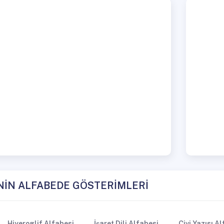
NİN ALFABEDE GÖSTERİMLERİ
Hiyeroglif Alfabesi
İşaret Dili Alfabesi
Çivi Yazısı A