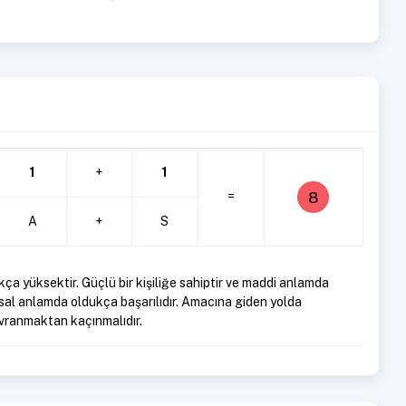
1
+
1
8
=
A
+
S
ça yüksektir. Güçlü bir kişiliğe sahiptir ve maddi anlamda
rasal anlamda oldukça başarılıdır. Amacına giden yolda
vranmaktan kaçınmalıdır.