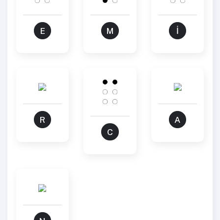
E
M
İ
R
A
C