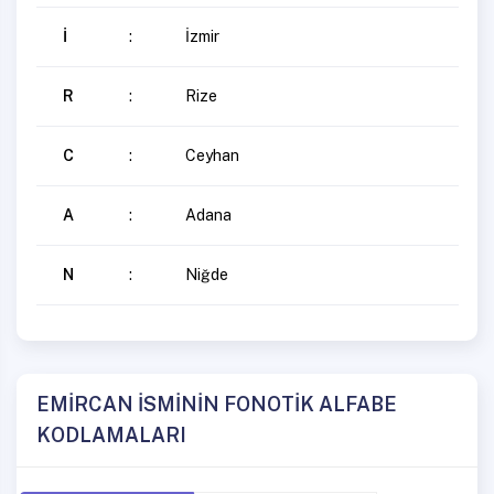
İ
:
İzmir
R
:
Rize
C
:
Ceyhan
A
:
Adana
N
:
Niğde
EMİRCAN İSMİNİN FONOTİK ALFABE
KODLAMALARI