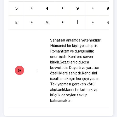
5
+
4
+
9
+
9
E
+
M
+
İ
+
R
Sanatsal anlamda yeteneklidir.
Hümanist bir kişiliğe sahiptir.
Romantizm ve duygusallık
onun işidir. Konforu seven
biridir.Sezgileri oldukça
kuvvetlidir. Duyarlı ve yaratıcı
9
:
özelliklere sahiptir.Kendisini
ispatlamak için her şeyi yapar.
Tek yapması gereken kötü
alışkanlıklarını terketmek ve
küçük detayları takılıp
kalmamaktır.